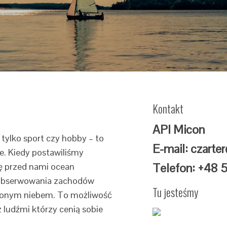
Kontakt
API Micon
 tylko sport czy hobby – to
E-mail: czarte
ie. Kiedy postawiliśmy
Telefon: +48 
ię przed nami ocean
ć obserwowania zachodów
Tu jesteśmy
dżonym niebem. To możliwość
 ludźmi którzy cenią sobie