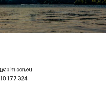
r@apimicon.eu
510 177 324